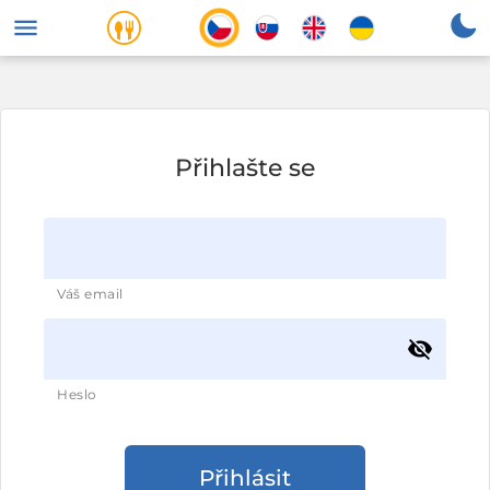
menu
Přihlašte se
Váš email
visibility_off
Heslo
Přihlásit